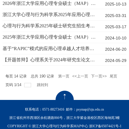
​2026年浙江大学应用心理专业硕士（MAP）招生简章
2025-10-13
​浙江大学心理与行为科学系2025年应用心理博士专业学位研究生招生简章
2025-03-31
心理与行为科学系2025年硕士研究生招生考试复试录取方案
2025-03-17
2025年浙江大学应用心理专业硕士（MAP）招生简章
2024-10-10
基于“RAPIC”模式的应用心理卓越人才培养体系建设与实践
2024-06-20
​【开题答辩】心理系关于2024年研究生论文开题答辩的通知
2024-05-29
每页
14
记录
总共
190
记录
第一页
<<上一页
下一页>>
尾页
页码
1
/
14
跳转到
联系电话：0571-88273416
邮件：psymap@zju.edu.cn
浙江省杭州市西湖区余杭塘路866号，浙江大学紫金港校区西区海纳苑3幢
COPYRIGHT © 浙江大学心理与行为科学系MAP中心
浙ICP备05074421号-1