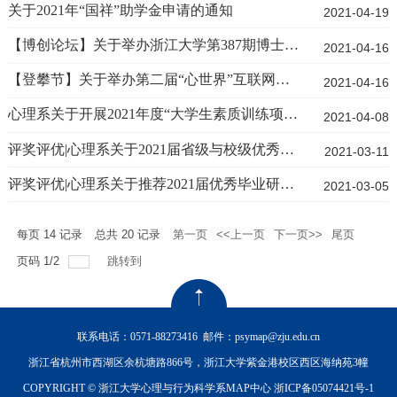
关于2021年“国祥”助学金申请的通知
2021-04-19
【博创论坛】关于举办浙江大学第387期博士生创新论坛暨 “心技元”成长计划的通知
2021-04-16
【登攀节】关于举办第二届“心世界”互联网创新设计大赛暨产品经理训练营的通知
2021-04-16
心理系关于开展2021年度“大学生素质训练项目（SQTP）”工作的通知
2021-04-08
评奖评优|心理系关于2021届省级与校级优秀毕业研究生推荐名单的公示
2021-03-11
评奖评优|心理系关于推荐2021届优秀毕业研究生的通知
2021-03-05
每页
14
记录
总共
20
记录
第一页
<<上一页
下一页>>
尾页
页码
1
/
2
跳转到
联系电话：0571-88273416
邮件：psymap@zju.edu.cn
浙江省杭州市西湖区余杭塘路866号，浙江大学紫金港校区西区海纳苑3幢
COPYRIGHT © 浙江大学心理与行为科学系MAP中心
浙ICP备05074421号-1